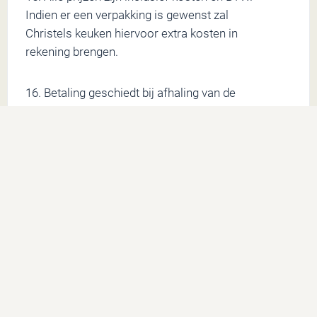
Indien er een verpakking is gewenst zal
Christels keuken hiervoor extra kosten in
rekening brengen.
16. Betaling geschiedt bij afhaling van de
bestelde producten.
17. Op al onze overeenkomsten is Belgisch
recht van toepassing.
18. Voor zover een der clausules van
onderhavige algemene voorwaarden, of een zin
of paragrafe daarvan, nietig zou zijn, onwettig
of onafdwingbaar, blijven de overige clausules,
en de overige zinnen en/of paragrafes van de
aangetaste clausule, van toepassing.