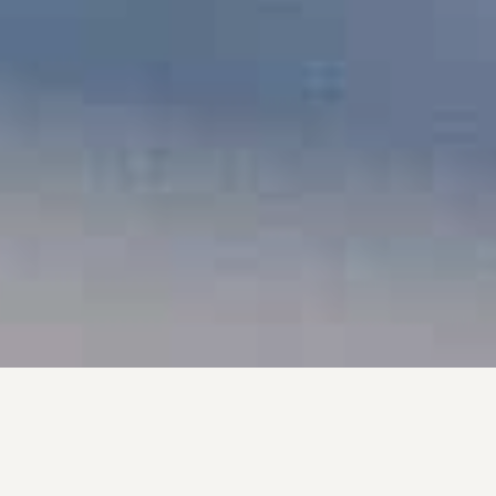
–
KRANT
& MAGAZINE-