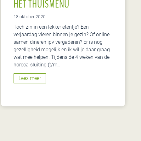
HET THUISMENU
n
u
2
18 oktober 2020
0
Toch zin in een lekker etentje? Een
2
verjaardag vieren binnen je gezin? Of online
2
samen dineren ipv vergaderen? Er is nog
-
gezelligheid mogelijk en ik wil je daar graag
2
wat mee helpen. Tijdens de 4 weken van de
0
horeca-sluiting (t/m…
2
3
H
Lees meer
i
e
s
t
e
T
r
h
!
u
i
s
m