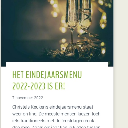
n
U
l
t
r
a
b
e
w
e
HET EINDEJAARSMENU
r
k
2022-2023 IS ER!
t
e
7 november 2022
v
Christels Keuken’s eindejaarsmenu staat
o
weer on line. De meeste mensen kiezen toch
e
iets traditioneels met de feestdagen en ik
d
doe mee. Zoals elk jaar kan je kiezen tussen,