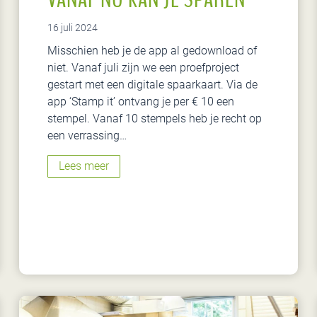
16 juli 2024
Misschien heb je de app al gedownload of
niet. Vanaf juli zijn we een proefproject
gestart met een digitale spaarkaart. Via de
app ‘Stamp it’ ontvang je per € 10 een
stempel. Vanaf 10 stempels heb je recht op
een verrassing…
V
Lees meer
a
n
a
f
n
u
k
a