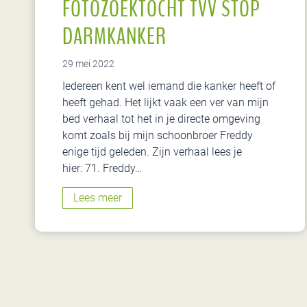
FOTOZOEKTOCHT TVV STOP
n
DARMKANKER
29 mei 2022
Iedereen kent wel iemand die kanker heeft of
heeft gehad. Het lijkt vaak een ver van mijn
bed verhaal tot het in je directe omgeving
komt zoals bij mijn schoonbroer Freddy
enige tijd geleden. Zijn verhaal lees je
hier: 71. Freddy…
F
Lees meer
o
t
o
B
z
o
e