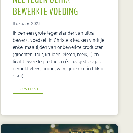
BEWERKTE VOEDING
8 oktober 2023
Ik ben een grote tegenstander van ultra
bewerkt voedsel. In Christels keuken vindt je
enkel maaltijden van onbewerkte producten
(groenten, fruit, kruiden, eieren, melk,…) en
licht bewerkte producten (kaas, gedroogd of
gerookt vlees, brood, wijn, groenten in blik of
glas).
N
Lees meer
e
e
t
e
g
e