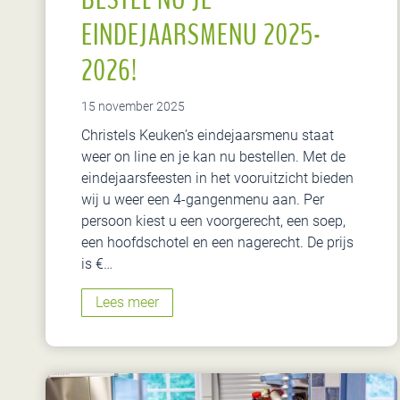
EINDEJAARSMENU 2025-
2026!
15 november 2025
Christels Keuken’s eindejaarsmenu staat
weer on line en je kan nu bestellen. Met de
eindejaarsfeesten in het vooruitzicht bieden
wij u weer een 4-gangenmenu aan. Per
persoon kiest u een voorgerecht, een soep,
een hoofdschotel en een nagerecht. De prijs
is €…
B
Lees meer
e
s
t
e