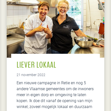
n
j
e
s
p
a
r
e
n
LIEVER LOKAAL
21 november 2022
Een nieuwe campagne in Retie en nog 5
andere Vlaamse gemeentes om de inwoners
meer in eigen dorp en omgeving te laten
kopen. Ik doe dit vanaf de opening van mijn
winkel; zoveel mogelijk lokaal en duurzaam