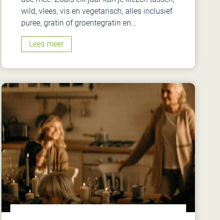
i
wild, vlees, vis en vegetarisch, alles inclusief
n
puree, gratin of groentegratin en…
g
H
Lees meer
e
t
e
i
n
d
e
j
a
a
r
s
m
e