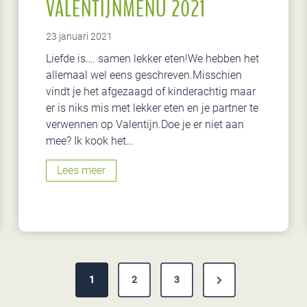
VALENTIJNMENU 2021
23 januari 2021
Liefde is…. samen lekker eten!We hebben het
allemaal wel eens geschreven.Misschien
vindt je het afgezaagd of kinderachtig maar
er is niks mis met lekker eten en je partner te
verwennen op Valentijn.Doe je er niet aan
mee? Ik kook het…
V
Lees meer
a
l
e
n
t
i
N
1
2
3
j
n
e