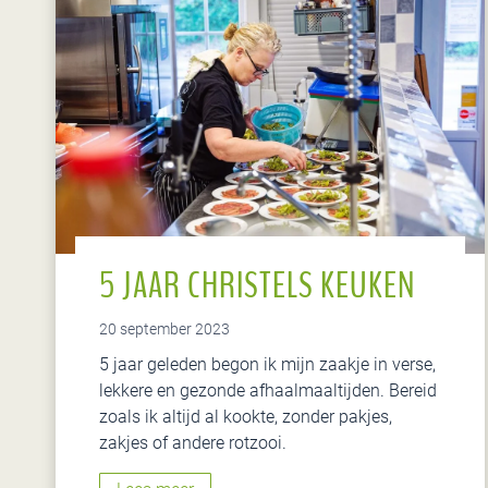
l
n
u
j
e
e
i
n
d
e
5 JAAR CHRISTELS KEUKEN
j
a
a
20 september 2023
r
5 jaar geleden begon ik mijn zaakje in verse,
s
lekkere en gezonde afhaalmaaltijden. Bereid
m
zoals ik altijd al kookte, zonder pakjes,
e
zakjes of andere rotzooi.
n
u