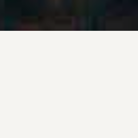
— WEEKMENU —
VAN 3 T/M 6 AUGUSTUS
TIP!