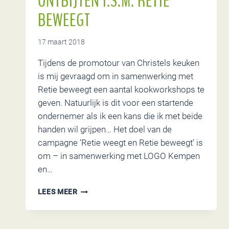
ONTBIJTEN I.S.M. RETIE
BEWEEGT
17 maart 2018
Tijdens de promotour van Christels keuken
is mij gevraagd om in samenwerking met
Retie beweegt een aantal kookworkshops te
geven. Natuurlijk is dit voor een startende
ondernemer als ik een kans die ik met beide
handen wil grijpen… Het doel van de
campagne ‘Retie weegt en Retie beweegt’ is
om – in samenwerking met LOGO Kempen
en…
WORKSHOPS
LEES MEER
ANDERS
ONTBIJTEN
I.S.M.