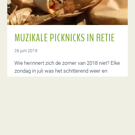
MUZIKALE PICKNICKS IN RETIE
26 juni 2019
Wie herinnert zich de zomer van 2018 niet? Elke
zondag in juli was het schitterend weer en
konden we genieten van muzikale picknicks in
Retie. Deze zomer doen we het gewoon weer
over!Elke zondag kan je in Retie genieten van
een picknick met live muziek en een picknick
pakket uit Christels keuken. Via de link…
MUZIKALE
LEES MEER
PICKNICKS
IN