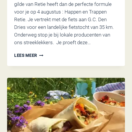
gilde van Retie heeft dan de perfecte formule
voor je op 4 augustus : Happen en Trappen
Retie. Je vertrekt met de fiets aan G.C. Den
Dries voor een landelijke fietstocht van 35 km.
Onderweg stop je bij lokale producenten van
ons streeklekkers. Je proeft deze…
HAPPEN
LEES MEER
EN
TRAPPEN
RETIE:
VOOR
LIEFHEBBERS
VAN
FIETSEN
EN
LEKKER
ETEN